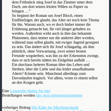
dem Frühstück stieg Josef in das Zimmer unter dem
Dach, um dort seinen letzten Willen zu Papier zu
bringen …”
So beginnt der Roman um Josef Bloch, einen
Endfünfziger, der glaubt, das Alter sei noch kein Thema
für ihn. Warum auch, wo er doch bisher immer die
Erfahrung gemacht hat, für viel jünger gehalten zu
werden. Außerdem wirkt auch in ihm das bekannte
Phänomen, dass immer nur die anderen älter werden,
während man selbst glaubt, mit ewiger Jugend gesegnet
zu sein. Das ändert sich für Josef schlagartig, als ihm
plötzlich, ohne Vorwarnung, zwei seiner besten
Freunde wegsterben, was ihn zu der Erkenntnis zwingt,
dass er sich bereits mitten im Zielgebiet aufhält …
Ein durchaus heiterer Roman über das Leben und
Sterben, über die Liebe und das leider unaufhaltsame
Altern? Könnte sein. Manchmal allerdings zum
Davonlaufen tragisch. Vor allem, wenn es einem selbst
an den Kragen geht.
Eine
Leseprobe finden Sie hier
Bestellungen werden
hier gern entgegengenommen
vorheriger Beitrag
Die Kälte der Machtmechanik