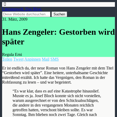
Literaturwelt. Das Blog.
31. März, 2009
Hans Zengeler: Gestorben wird
später
Regula Erni
Teilen
Tweet
Anpinnen
Mail
SMS
Er ist endlich da, der neue Roman von Hans Zengeler mit dem Titel
“Gestorben wird später”. Eine heitere, unterhaltsame Geschichte
mitreißend erzählt. Ich hatte das Vergnügen, den Roman in der
Rohfassung zu lesen – und war begeistert.
“Es war klar, dass es auf eine Katastrophe hinauslief.
Musste es ja. Josef Bloch konnte sich nicht vorstellen,
warum ausgerechnet er von den Schicksalsschlägen,
die andere in den vergangenen Monaten reichlich
getroffen hatten, verschont bleiben sollte. Es war
Sonntag. Ihm blieben noch zwei Tage. Gleich nach