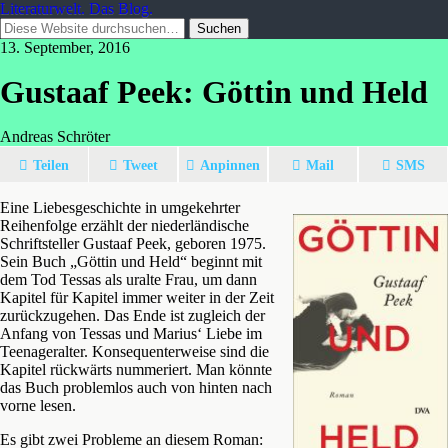
Literaturwelt. Das Blog.
13. September, 2016
Gustaaf Peek: Göttin und Held
Andreas Schröter
Teilen
Tweet
Anpinnen
Mail
SMS
Eine Liebesgeschichte in umgekehrter
Reihenfolge erzählt der niederländische
Schriftsteller Gustaaf Peek, geboren 1975.
Sein Buch „Göttin und Held“ beginnt mit
dem Tod Tessas als uralte Frau, um dann
Kapitel für Kapitel immer weiter in der Zeit
zurückzugehen. Das Ende ist zugleich der
Anfang von Tessas und Marius‘ Liebe im
Teenageralter. Konsequenterweise sind die
Kapitel rückwärts nummeriert. Man könnte
das Buch problemlos auch von hinten nach
vorne lesen.
Es gibt zwei Probleme an diesem Roman: