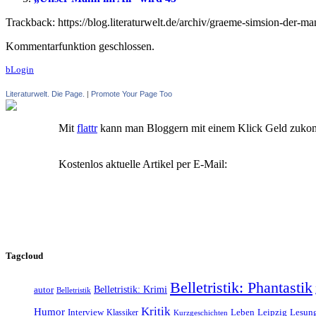
Trackback: https://blog.literaturwelt.de/archiv/graeme-simsion-der-
Kommentarfunktion geschlossen.
bLogin
Literaturwelt. Die Page.
|
Promote Your Page Too
Mit
flattr
kann man Bloggern mit einem Klick Geld zuko
Kostenlos aktuelle Artikel per E-Mail:
Tagcloud
Belletristik: Phantastik
Belletristik: Krimi
autor
Belletristik
Kritik
Humor
Leipzig
Interview
Klassiker
Leben
Lesun
Kurzgeschichten