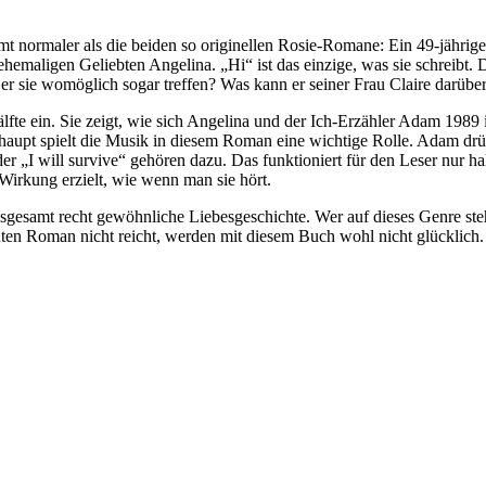
mt normaler als die beiden so originellen Rosie-Romane: Ein 49-jährige
ehemaligen Geliebten Angelina. „Hi“ ist das einzige, was sie schreibt.
er sie womöglich sogar treffen? Was kann er seiner Frau Claire darübe
fte ein. Sie zeigt, wie sich Angelina und der Ich-Erzähler Adam 1989 
erhaupt spielt die Musik in diesem Roman eine wichtige Rolle. Adam dr
 „I will survive“ gehören dazu. Das funktioniert für den Leser nur hal
Wirkung erzielt, wie wenn man sie hört.
nsgesamt recht gewöhnliche Liebesgeschichte. Wer auf dieses Genre ste
uten Roman nicht reicht, werden mit diesem Buch wohl nicht glücklich.