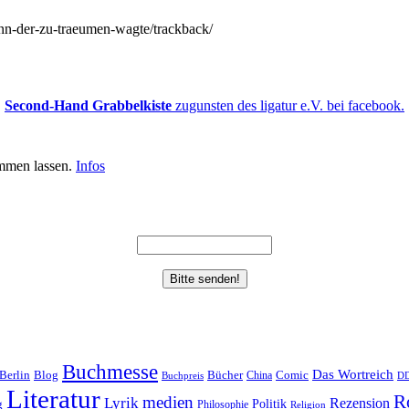
mann-der-zu-traeumen-wagte/trackback/
Second-Hand Grabbelkiste
zugunsten des ligatur e.V. bei facebook.
mmen lassen.
Infos
Buchmesse
Das Wortreich
Berlin
Bücher
Blog
China
Comic
Buchpreis
D
Literatur
R
medien
Lyrik
Rezension
Politik
g
Philosophie
Religion