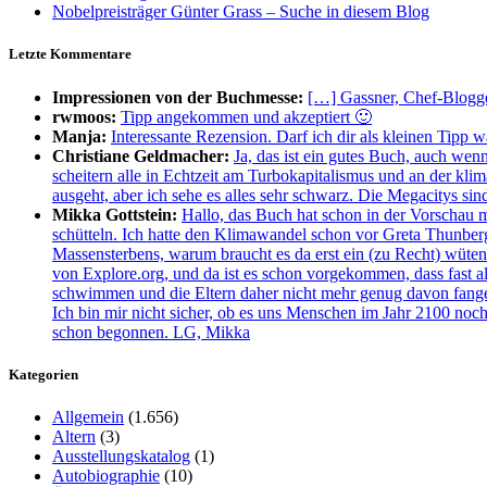
Nobelpreisträger Günter Grass – Suche in diesem Blog
Letzte Kommentare
Impressionen von der Buchmesse:
[…] Gassner, Chef-Blogge
rwmoos:
Tipp angekommen und akzeptiert 🙂
Manja:
Interessante Rezension. Darf ich dir als kleinen Tipp 
Christiane Geldmacher:
Ja, das ist ein gutes Buch, auch wen
scheitern alle in Echtzeit am Turbokapitalismus und an der kl
ausgeht, aber ich sehe es alles sehr schwarz. Die Megacitys si
Mikka Gottstein:
Hallo, das Buch hat schon in der Vorschau 
schütteln. Ich hatte den Klimawandel schon vor Greta Thunberg
Massensterbens, warum braucht es da erst ein (zu Recht) wüt
von Explore.org, und da ist es schon vorgekommen, dass fast all
schwimmen und die Eltern daher nicht mehr genug davon fangen
Ich bin mir nicht sicher, ob es uns Menschen im Jahr 2100 noch 
schon begonnen. LG, Mikka
Kategorien
Allgemein
(1.656)
Altern
(3)
Ausstellungskatalog
(1)
Autobiographie
(10)