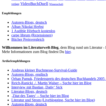
VideoBuchDuell
verlage
Wissenschaft
Empfehlungen
Autoren-Blogs, deutsch
Alban Nikolai Herbst
1 Audible Hörbuch kostenlos
carpe librum (Rezensionen)
Bücher Preisvergleich
Willkommen im Literaturwelt-Blog
, dem Blog rund um Literatur -
Mehr Informationen zum Blog findest Du
hier
.
Artikelempfehlungen
Andreas kleiner Buchmesse-Survival-Guide
Autoren-Blogs, englisch
Orhan Pamuk, Friedenspreis des deutschen Buchhandels 2005 
Reich-Ranicki ./. Martin Walser – Suche hier im Blog
Interview mit Bastian ‚Dativ‘ Sick
Literatur-Blogs, deutsch
‚Zitat des Tages‘ – Suche hier im Blog
Literatur und Strom (Liveblogging, Suche hier im Blog)
Autoren-Blogs, deutsch