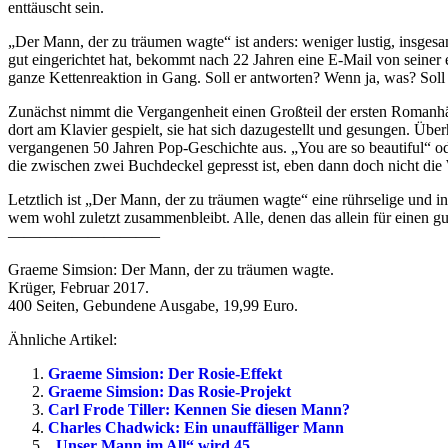
enttäuscht sein.
„Der Mann, der zu träumen wagte“ ist anders: weniger lustig, insgesa
gut eingerichtet hat, bekommt nach 22 Jahren eine E-Mail von seiner 
ganze Kettenreaktion in Gang. Soll er antworten? Wenn ja, was? Soll 
Zunächst nimmt die Vergangenheit einen Großteil der ersten Romanhäl
dort am Klavier gespielt, sie hat sich dazugestellt und gesungen. Üb
vergangenen 50 Jahren Pop-Geschichte aus. „You are so beautiful“ oder
die zwischen zwei Buchdeckel gepresst ist, eben dann doch nicht die 
Letztlich ist „Der Mann, der zu träumen wagte“ eine rührselige und i
wem wohl zuletzt zusammenbleibt. Alle, denen das allein für einen g
—————————–
Graeme Simsion: Der Mann, der zu träumen wagte.
Krüger, Februar 2017.
400 Seiten, Gebundene Ausgabe, 19,99 Euro.
Ähnliche Artikel:
Graeme Simsion: Der Rosie-Effekt
Graeme Simsion: Das Rosie-Projekt
Carl Frode Tiller: Kennen Sie diesen Mann?
Charles Chadwick: Ein unauffälliger Mann
„Unser Mann im All“ wird 45