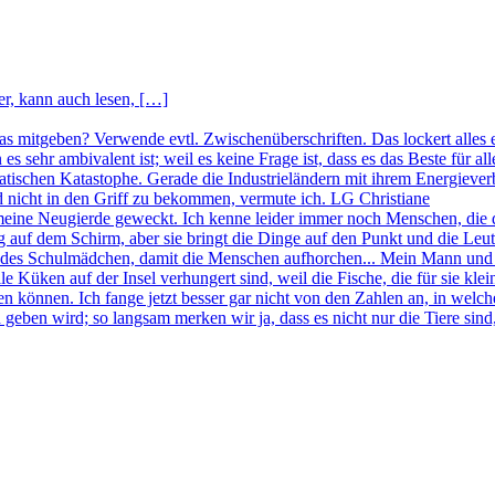
r, kann auch lesen, […]
was mitgeben? Verwende evtl. Zwischenüberschriften. Das lockert alles 
n es sehr ambivalent ist; weil es keine Frage ist, dass es das Beste f
imatischen Katastophe. Gerade die Industrieländern mit ihrem Energie
nd nicht in den Griff zu bekommen, vermute ich. LG Christiane
meine Neugierde geweckt. Ich kenne leider immer noch Menschen, die 
 auf dem Schirm, aber sie bringt die Dinge auf den Punkt und die Leu
endes Schulmädchen, damit die Menschen aufhorchen... Mein Mann und 
e Küken auf der Insel verhungert sind, weil die Fische, die für sie kle
 können. Ich fange jetzt besser gar nicht von den Zahlen an, in welc
geben wird; so langsam merken wir ja, dass es nicht nur die Tiere sind,