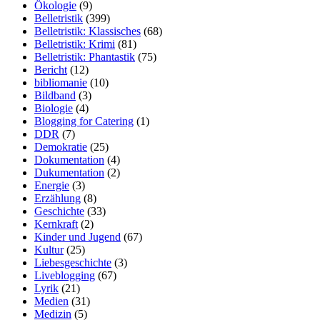
Ökologie
(9)
Belletristik
(399)
Belletristik: Klassisches
(68)
Belletristik: Krimi
(81)
Belletristik: Phantastik
(75)
Bericht
(12)
bibliomanie
(10)
Bildband
(3)
Biologie
(4)
Blogging for Catering
(1)
DDR
(7)
Demokratie
(25)
Dokumentation
(4)
Dukumentation
(2)
Energie
(3)
Erzählung
(8)
Geschichte
(33)
Kernkraft
(2)
Kinder und Jugend
(67)
Kultur
(25)
Liebesgeschichte
(3)
Liveblogging
(67)
Lyrik
(21)
Medien
(31)
Medizin
(5)