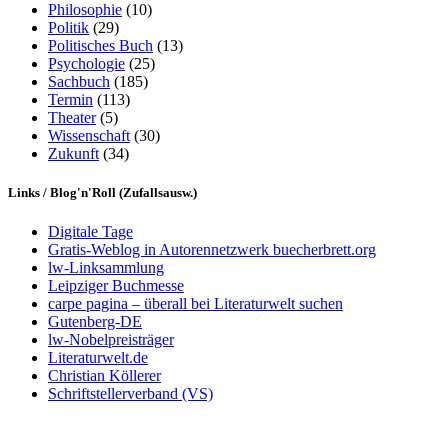
Philosophie
(10)
Politik
(29)
Politisches Buch
(13)
Psychologie
(25)
Sachbuch
(185)
Termin
(113)
Theater
(5)
Wissenschaft
(30)
Zukunft
(34)
Links / Blog'n'Roll (Zufallsausw.)
Digitale Tage
Gratis-Weblog in Autorennetzwerk buecherbrett.org
lw-Linksammlung
Leipziger Buchmesse
carpe pagina – überall bei Literaturwelt suchen
Gutenberg-DE
lw-Nobelpreisträger
Literaturwelt.de
Christian Köllerer
Schriftstellerverband (VS)