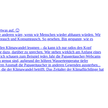
etwas auf. 🙂
ür alle anderen wäre, wenn wir Menschen wieder abhauen würden. Wir
verbrauch und Konsumrausch. So gesehen. Bin gespannt, wie es
den Klimawandel leugnen – da kann ich nur ratlos den Kopf
te dazu, darüber zu sprechen. Wie stehen wirklich am Anfang eines
ich schauen zum Beispiel jedes Jahr die Papageitaucher-Webcams
in genug sind, aufgrund der höhren Wassertemperatur tiefer
hem Ausmaß die Papageitaucher in anderen Gegenden aussterben...
 die der Klimawandel betrifft. Das Zeitalter der Klimaflüchtlinge hat