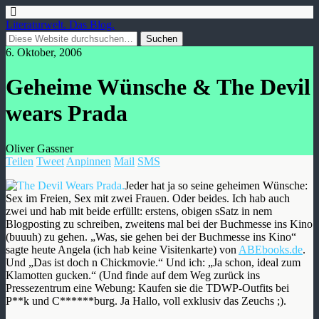
Literaturwelt. Das Blog.
6. Oktober, 2006
Geheime Wünsche & The Devil
wears Prada
Oliver Gassner
Teilen
Tweet
Anpinnen
Mail
SMS
Jeder hat ja so seine geheimen Wünsche:
Sex im Freien, Sex mit zwei Frauen. Oder beides. Ich hab auch
zwei und hab mit beide erfüllt: erstens, obigen sSatz in nem
Blogposting zu schreiben, zweitens mal bei der Buchmesse ins Kino
(buuuh) zu gehen. „Was, sie gehen bei der Buchmesse ins Kino“
sagte heute Angela (ich hab keine Visitenkarte) von
ABEbooks.de
.
Und „Das ist doch n Chickmovie.“ Und ich: „Ja schon, ideal zum
Klamotten gucken.“ (Und finde auf dem Weg zurück ins
Pressezentrum eine Webung: Kaufen sie die TDWP-Outfits bei
P**k und C******burg. Ja Hallo, voll exklusiv das Zeuchs ;).