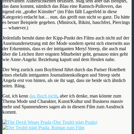
irrelevanten Äußerlichkeiten befassen. Mag sein aber das Beispiel,
das dann kommt, nämlich das Blau eine Ramsch-Pullovers, das
irgend ein „großer Künstler“ (im Film fällt Lagerfeld in diese
Kategorie) erdacht hat… nun, das greift nun nicht so ganz. Da hätte
es besser Beispiele gegeben. (Minirock, Bikini, bauchfrei, Piercings
— whatever.)
Jedenfalls beruht dann der Kipp-Punkt des Films auch nicht auf der
Auseinandersetzung mit der Mode sondern speist sich einerseits aus
der Erkenntnis, dass es der intriganten Meryl Streep, die auch mal
über die Leichen ihrer engsten Mitarbeiter geht, genauso mies geht
wie Anne-Angela: Beziehung kaputt und dem Heulen nahe.
Der Weg zurück zum Boyfriend führt durch das Pariser Hotelbett
eines ebefalls intriganten Journalistenkollegen und Streep sieht
Angela erst von hinten, als sie ihr sagt, dass sie beide sich ähnlich
seien. Bäng.
Gut, ich kenn
das Buch nicht
, aber ich denke, man könnte zum
Thema Mode und Charakter, Kunst/Kultur und Business massiv
mehr und Spannenderes sagen als in diesem Film zum Ausdruck
kommt.