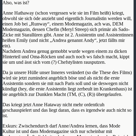
Also, was ist?
Anne Hathaway (schon vergessen wie sie im Film heißt) kriegt,
obwohl sie sich öde anzieht und eigentlich Journalistin werden will,
einen Job bei „Runway“, einem Modemagazin, ach was, DEM
Modemagazin, dessen Chefin (Meryl Streep) sich primär als Sado-
Zicke mit Starallüren gibt. Anne ist 2. Assistentin und Assistentinnen
heißen Emily (und nicht „Andrea genannt Andy“, jetzt fällts mir
ein).
Nachdem Andrea genug gemobbt wurde wegen einem zu dicken
Hinterteil und Oma-Röcken und auch noch ws falsch macht, kippt
sie um und ässt sich vom (?) Chefstylisten rausputzen.
Da ja unsere Hülle unser Inneres verändert (so die These des Films)
wird sie jetzt zumindest angeblich böse und als nicht die erste
Assistentin sondern sie mit nach Paris soll und sie deswegen nicht
kündigt (hey, die erste Assistentin liegt zerbeult im Krankenhaus) ist
sie angeblich zur Dunklen Macht (TM, (C), (R)) übergelaufen.
Das kriegt jetzt Anne Hataway nicht mehr ordentlcuh
geschauspielert und das liegt daran, dass es irgendwie auch nicht so
ist.
Exkurs: Zwischendurch darf Anne/Andrea lernen, dass Mode
Kultur ist und dass Modemagazine sich nur scheinbar mit