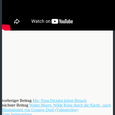
vorheriger Beitrag
Mic: Papa Dictator kriegt Besuch
nächster Beitrag
Walter Moers: Wilde Reise durch die Nacht - nach
Illustrationen von Gustave Doré (Videoreview)
Zum Seitenanfang