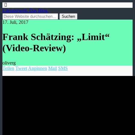
Literaturwelt. Das Blog.
17. Juli, 2017
Frank Schätzing: „Limit“
(Video-Review)
oliverg
Teilen
Tweet
Anpinnen
Mail
SMS