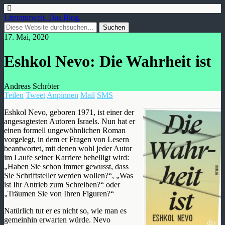
Literaturwelt. Das Blog.
17. Mai, 2020
Eshkol Nevo: Die Wahrheit ist
Andreas Schröter
Teilen
Tweet
Anpinnen
Mail
SMS
Eshkol Nevo, geboren 1971, ist einer der
angesagtesten Autoren Israels. Nun hat er
einen formell ungewöhnlichen Roman
vorgelegt, in dem er Fragen von Lesern
beantwortet, mit denen wohl jeder Autor
im Laufe seiner Karriere behelligt wird:
„Haben Sie schon immer gewusst, dass
Sie Schriftsteller werden wollen?“, „Was
ist Ihr Antrieb zum Schreiben?“ oder
„Träumen Sie von Ihren Figuren?“
​Natürlich tut er es nicht so, wie man es
gemeinhin erwarten würde. Nevo