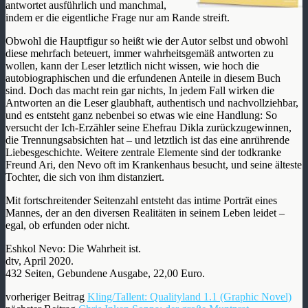
antwortet ausführlich und manchmal,
indem er die eigentliche Frage nur am Rande streift.
Obwohl die Hauptfigur so heißt wie der Autor selbst und obwohl
diese mehrfach beteuert, immer wahrheitsgemäß antworten zu
wollen, kann der Leser letztlich nicht wissen, wie hoch die
autobiographischen und die erfundenen Anteile in diesem Buch
sind. Doch das macht rein gar nichts, In jedem Fall wirken die
Antworten an die Leser glaubhaft, authentisch und nachvollziehbar,
und es entsteht ganz nebenbei so etwas wie eine Handlung: So
versucht der Ich-Erzähler seine Ehefrau Dikla zurückzugewinnen,
die Trennungsabsichten hat – und letztlich ist das eine anrührende
Liebesgeschichte. Weitere zentrale Elemente sind der todkranke
Freund Ari, den Nevo oft im Krankenhaus besucht, und seine älteste
Tochter, die sich von ihm distanziert.
​Mit fortschreitender Seitenzahl entsteht das intime Porträt eines
Mannes, der an den diversen Realitäten in seinem Leben leidet –
egal, ob erfunden oder nicht.
Eshkol Nevo: Die Wahrheit ist.
dtv, April 2020.
432 Seiten, Gebundene Ausgabe, 22,00 Euro.
vorheriger Beitrag
Kling/Tallent: Qualityland 1.1 (Graphic Novel)