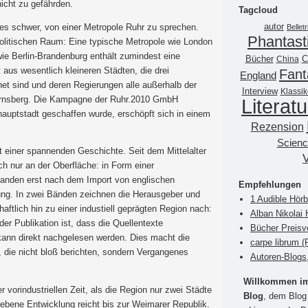
icht zu gefährden.
Tagcloud
autor
es schwer, von einer Metropole Ruhr zu sprechen.
Belletr
Phantast
olitischen Raum: Eine typische Metropole wie London
wie Berlin-Brandenburg enthält zumindest eine
Bücher
China
C
aus wesentlich kleineren Städten, die drei
Fant
England
t sind und deren Regierungen alle außerhalb der
Interview
Klassik
 Arnsberg. Die Kampagne der Ruhr.2010 GmbH
Literatu
rhauptstadt geschaffen wurde, erschöpft sich in einem
Rezension
Scienc
 einer spannenden Geschichte. Seit dem Mittelalter
ch nur an der Oberfläche: in Form einer
standen erst nach dem Import von englischen
Empfehlungen
ng. In zwei Bänden zeichnen die Herausgeber und
1 Audible Hör
aftlich hin zu einer industiell geprägten Region nach:
Alban Nikolai 
r Publikation ist, dass die Quellentexte
Bücher Preisv
kann direkt nachgelesen werden. Dies macht die
carpe librum 
, die nicht bloß berichten, sondern Vergangenes
Autoren-Blogs
Willkommen im 
r vorindustriellen Zeit, als die Region nur zwei Städte
Blog
, dem Blog 
ebene Entwicklung reicht bis zur Weimarer Republik.