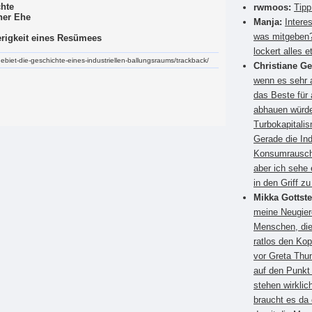
chte
rwmoos:
Tipp
ner Ehe
Manja:
Intere
was mitgeben?
rigkeit eines Resümees
lockert alles e
rgebiet-die-geschichte-eines-industriellen-ballungsraums/trackback/
Christiane G
wenn es sehr a
das Beste für
abhauen würden
Turbokapitali
Gerade die Ind
Konsumrausch.
aber ich sehe 
in den Griff 
Mikka Gottste
meine Neugier
Menschen, die
ratlos den Kop
vor Greta Thun
auf den Punkt
stehen wirkli
braucht es da