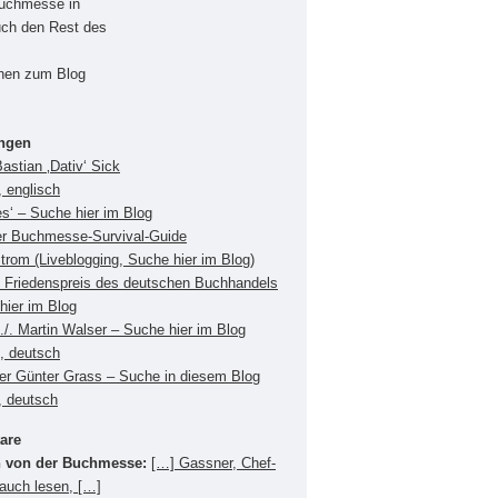
Buchmesse in
uch den Rest des
onen zum Blog
ungen
Bastian ‚Dativ‘ Sick
 englisch
es‘ – Suche hier im Blog
er Buchmesse-Survival-Guide
Strom (Liveblogging, Suche hier im Blog)
Friedenspreis des deutschen Buchhandels
hier im Blog
./. Martin Walser – Suche hier im Blog
s, deutsch
ger Günter Grass – Suche in diesem Blog
, deutsch
are
 von der Buchmesse:
[…] Gassner, Chef-
 auch lesen, […]