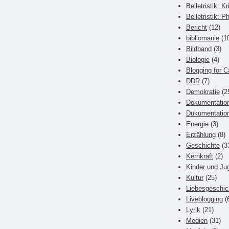
Belletristik: Kr
Belletristik: P
Bericht
(12)
bibliomanie
(1
Bildband
(3)
Biologie
(4)
Blogging for C
DDR
(7)
Demokratie
(2
Dokumentatio
Dukumentatio
Energie
(3)
Erzählung
(8)
Geschichte
(3
Kernkraft
(2)
Kinder und Ju
Kultur
(25)
Liebesgeschic
Liveblogging
(
Lyrik
(21)
Medien
(31)