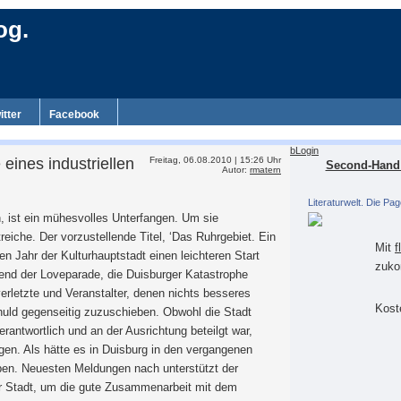
og.
itter
Facebook
bLogin
eines industriellen
Freitag, 06.08.2010 | 15:26 Uhr
Second-Hand 
Autor:
rmatern
Literaturwelt. Die Pag
n, ist ein mühesvolles Unterfangen. Um sie
eiche. Der vorzustellende Titel, ‘Das Ruhrgebiet. Ein
Mit
f
n Jahr der Kulturhauptstadt einen leichteren Start
zuko
end der Loveparade, die Duisburger Katastrophe
rletzte und Veranstalter, denen nichts besseres
Koste
 Schuld gegenseitig zuzuschieben. Obwohl die Stadt
antwortlich und an der Ausrichtung beteilgt war,
en. Als hätte es in Duisburg in den vergangenen
ben. Neuesten Meldungen nach unterstützt der
der Stadt, um die gute Zusammenarbeit mit dem