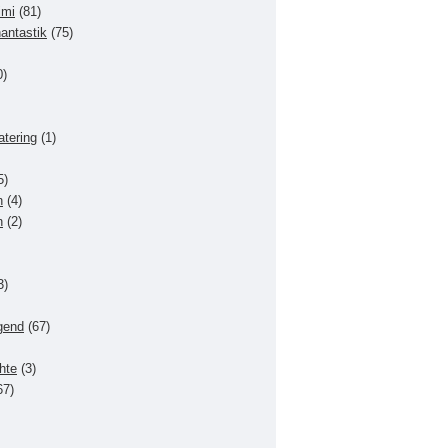
imi
(81)
hantastik
(75)
0)
atering
(1)
5)
n
(4)
n
(2)
3)
gend
(67)
hte
(3)
67)