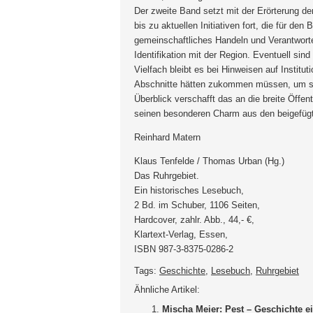
Der zweite Band setzt mit der Erörterung d
bis zu aktuellen Initiativen fort, die für de
gemeinschaftliches Handeln und Verantworte
Identifikation mit der Region. Eventuell sin
Vielfach bleibt es bei Hinweisen auf Institu
Abschnitte hätten zukommen müssen, um sie
Überblick verschafft das an die breite Öffen
seinen besonderen Charm aus den beigefügte
Reinhard Matern
Klaus Tenfelde / Thomas Urban (Hg.)
Das Ruhrgebiet.
Ein historisches Lesebuch,
2 Bd. im Schuber, 1106 Seiten,
Hardcover, zahlr. Abb., 44,- €,
Klartext-Verlag, Essen,
ISBN 987-3-8375-0286-2
Tags:
Geschichte
,
Lesebuch
,
Ruhrgebiet
Ähnliche Artikel:
Mischa Meier: Pest – Geschichte 