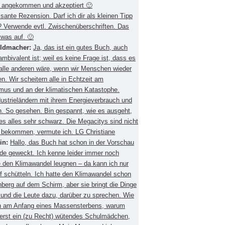
 angekommen und akzeptiert 🙂
ssante Rezension. Darf ich dir als kleinen Tipp
 Verwende evtl. Zwischenüberschriften. Das
twas auf. 🙂
eldmacher:
Ja, das ist ein gutes Buch, auch
mbivalent ist; weil es keine Frage ist, dass es
 alle anderen wäre, wenn wir Menschen wieder
. Wir scheitern alle in Echtzeit am
smus und an der klimatischen Katastophe.
ustrieländern mit ihrem Energieverbrauch und
 So gesehen. Bin gespannt, wie es ausgeht,
es alles sehr schwarz. Die Megacitys sind nicht
zu bekommen, vermute ich. LG Christiane
in:
Hallo, das Buch hat schon in der Vorschau
de geweckt. Ich kenne leider immer noch
 den Klimawandel leugnen – da kann ich nur
f schütteln. Ich hatte den Klimawandel schon
berg auf dem Schirm, aber sie bringt die Dinge
 und die Leute dazu, darüber zu sprechen. Wie
ch am Anfang eines Massensterbens, warum
 erst ein (zu Recht) wütendes Schulmädchen,