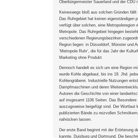
Oberbürgermeister Sauerland und der CDU n
Keineswegs bloß aus solchen Gründen fällt 
Das Ruhrgebiet hat keinen eigenständigen p
verfügt über solchen, eine Metropoleregion 
Metropole. Das Ruhrgebiet hingegen besteht 
verschiedenen Regierungsbezirken zugeordne
Region liegen: in Düsseldorf, Münster und
‘Metropole Ruhr’, die für das Jahr der Kultu
Marketing ohne Produkt.
Dennoch handelt es sich um eine Region mit
wurde Kohle abgebaut, bis ins 19. Jhd. jedo
Kohlengräberei. Industrielle Nutzungen ent
Dampfmaschinen und deren Weiterentwicklu
Autoren die Geschichte von einer landwirtsch
auf insgesamt 1106 Seiten. Das Besondere de
auszugsweise beigefügt sind. Der Wortlaut 
publizierten Bände zu reizvollen Schmökern
nahrücken lassen.
Der erste Band beginnt mit der Erörterung de
kannte, Duisburg und Dortmund. Die beschri