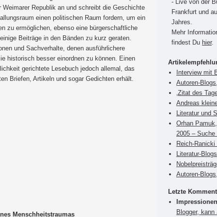
- Live von der 
er Weimarer Republik an und schreibt die Geschichte
Frankfurt und a
n Ballungsraum einen politischen Raum fordern, um ein
Jahres.
n zu ermöglichen, ebenso eine bürgerschaftliche
Mehr Informati
d einige Beiträge in den Bänden zu kurz geraten.
findest Du
hier
.
tionen und Sachverhalte, denen ausführlichere
 historisch besser einordnen zu können. Einen
Artikelempfehl
tlichkeit gerichtete Lesebuch jedoch allemal, das
Interview mit 
n Briefen, Artikeln und sogar Gedichten erhält.
Autoren-Blogs,
‚Zitat des Tag
Andreas klein
Literatur und 
Orhan Pamuk, 
2005 – Suche 
Reich-Ranicki 
Literatur-Blog
Nobelpreisträ
Autoren-Blogs
Letzte Komment
Impressionen
Blogger, kann
eines Menschheitstraumas