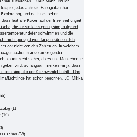
schen aufhorchen... Mein Mann und ich
eispiel jedes Jahr die Papageitaucher-
xplore.org, und da ist es schon
dass fast alle Küken auf der Insel verhungert
Fische, die für sie klein genug sind, aufgrund
ssertemperatur tiefer schwimmen und die
nicht mehr genug davon fangen können. Ich
sser gar nicht von den Zahlen an, in welchem
apageitaucher in anderen Gegenden
Ich bin mir nicht sicher, ob es uns Menschen im
h geben wird; so langsam merken wir ja, dass
e Tiere sind, die der Klimawandel betrifft. Das
Klimaflüchtlinge hat schon begonnen. LG, Mikka
56)
atalog
(1)
e
(10)
9)
lassisches
(68)