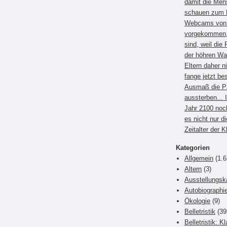
damit die Men
schauen zum B
Webcams von E
vorgekommen, 
sind, weil die 
der höhren Wa
Eltern daher 
fange jetzt be
Ausmaß die P
aussterben... 
Jahr 2100 noc
es nicht nur di
Zeitalter der 
Kategorien
Allgemein
(1.6
Altern
(3)
Ausstellungsk
Autobiographi
Ökologie
(9)
Belletristik
(39
Belletristik: K