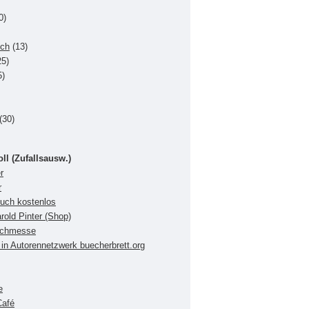
0)
uch
(13)
5)
5)
(30)
oll (Zufallsausw.)
r
r
buch kostenlos
rold Pinter (Shop)
Buchmesse
in Autorennetzwerk buecherbrett.org
e
Café