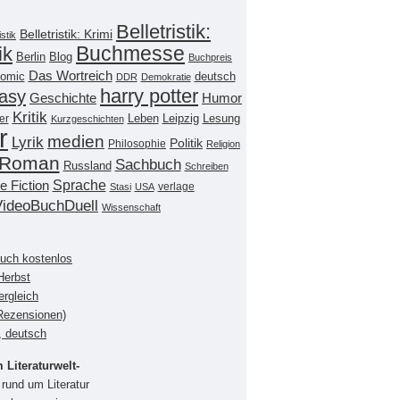
Belletristik:
Belletristik: Krimi
istik
Buchmesse
ik
Berlin
Blog
Buchpreis
Das Wortreich
omic
deutsch
DDR
Demokratie
harry potter
asy
Geschichte
Humor
Kritik
Leipzig
er
Leben
Lesung
Kurzgeschichten
r
medien
Lyrik
Politik
Philosophie
Religion
Roman
Sachbuch
Russland
Schreiben
Sprache
e Fiction
verlage
Stasi
USA
VideoBuchDuell
Wissenschaft
buch kostenlos
Herbst
ergleich
(Rezensionen)
, deutsch
Literaturwelt-
rund um Literatur