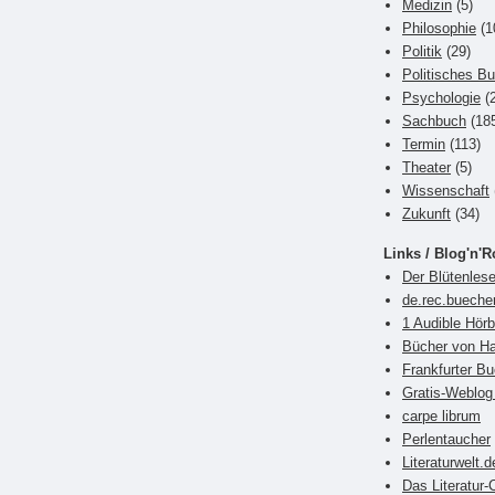
Medizin
(5)
Philosophie
(1
Politik
(29)
Politisches B
Psychologie
(2
Sachbuch
(18
Termin
(113)
Theater
(5)
Wissenschaft
Zukunft
(34)
Links / Blog'n'R
Der Blütenlese
de.rec.bueche
1 Audible Hör
Bücher von Ha
Frankfurter 
Gratis-Weblog 
carpe librum
Perlentaucher
Literaturwelt.d
Das Literatur-