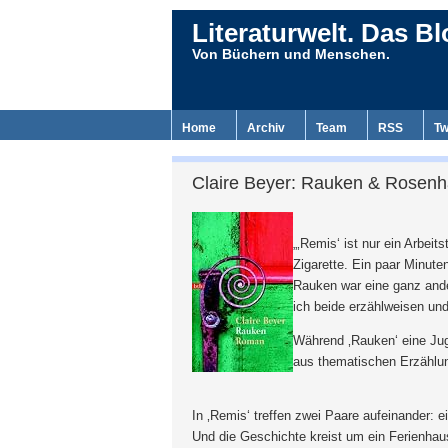
Literaturwelt. Das Bl
Von Büchern und Menschen.
Home
Archiv
Team
RSS
Tw
Claire Beyer: Rauken & Rosenha
„‚Remis‘ ist nur ein Arbeits
Zigarette. Ein paar Minut
Rauken war eine ganz andere
ich beide erzählweisen u
Während ‚Rauken‘ eine Jug
aus thematischen Erzählu
In ‚Remis‘ treffen zwei Paare aufeinander: ei
Und die Geschichte kreist um ein Ferienha