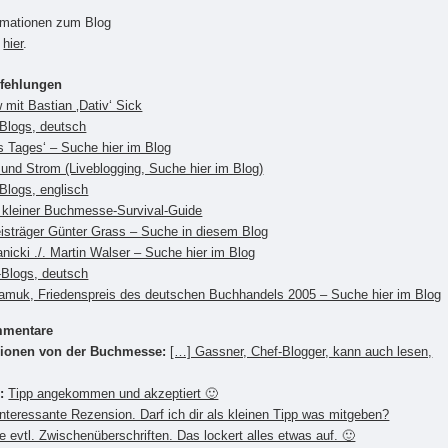
rmationen zum Blog
u
hier
.
pfehlungen
w mit Bastian ‚Dativ‘ Sick
Blogs, deutsch
es Tages‘ – Suche hier im Blog
r und Strom (Liveblogging, Suche hier im Blog)
Blogs, englisch
 kleiner Buchmesse-Survival-Guide
isträger Günter Grass – Suche in diesem Blog
nicki ./. Martin Walser – Suche hier im Blog
r-Blogs, deutsch
amuk, Friedenspreis des deutschen Buchhandels 2005 – Suche hier im Blog
mmentare
ionen von der Buchmesse:
[…] Gassner, Chef-Blogger, kann auch lesen,
:
Tipp angekommen und akzeptiert 🙂
Interessante Rezension. Darf ich dir als kleinen Tipp was mitgeben?
 evtl. Zwischenüberschriften. Das lockert alles etwas auf. 🙂