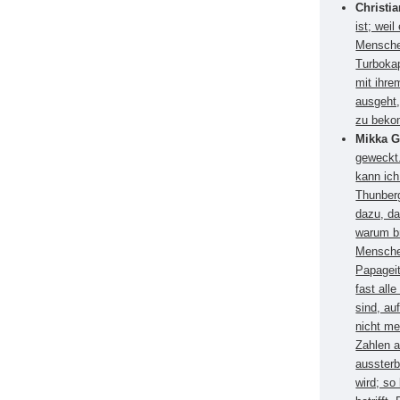
Christi
ist; wei
Menschen
Turbokap
mit ihr
ausgeht,
zu beko
Mikka G
geweckt.
kann ich
Thunberg
dazu, da
warum br
Menschen
Papagei
fast all
sind, au
nicht me
Zahlen 
aussterb
wird; so