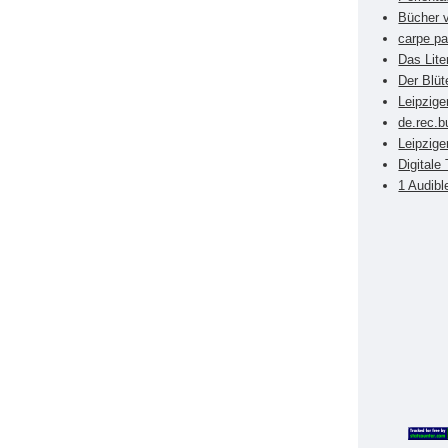
Bücher v
carpe pa
Das Lite
Der Blüt
Leipzig
de.rec.b
Leipzige
Digitale
1 Audibl