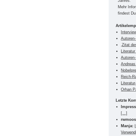
Jahres.
Mehr Info
findest D
Artikelem
Intervie
Autoren-
‚Zitat d
Literatu
Autoren-
Andreas
Nobelpre
Reich-Ra
Literatu
Orhan P
Letzte Ko
Impress
[…]
rwmoos
Manja:
Verwende