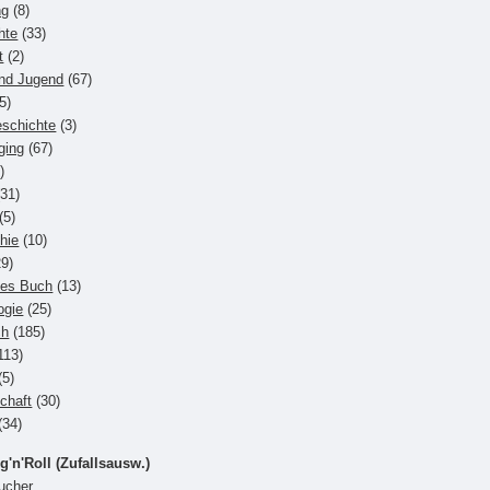
ng
(8)
hte
(33)
t
(2)
und Jugend
(67)
5)
eschichte
(3)
ging
(67)
)
31)
(5)
hie
(10)
9)
hes Buch
(13)
ogie
(25)
ch
(185)
113)
(5)
chaft
(30)
(34)
g'n'Roll (Zufallsausw.)
ucher