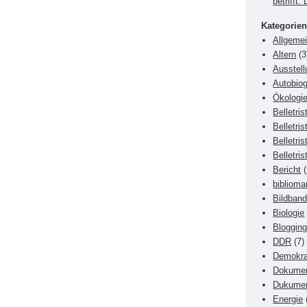
betrifft
Kategorie
Allgeme
Altern
(3
Ausstell
Autobiog
Ökologi
Belletris
Belletri
Belletris
Belletris
Bericht
(
biblioma
Bildban
Biologie
Blogging
DDR
(7)
Demokra
Dokumen
Dukumen
Energie