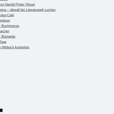
on Harold Pinter (Shop)
gina – überall bei Literaturwelt suchen
ratur-Café
enleser
er Buchmesse
uecher
r Bücherlei
 Tage
e Hörbuch kostenlos