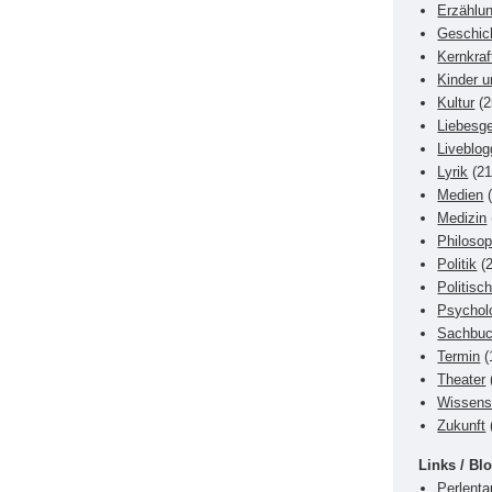
Erzählu
Geschic
Kernkraf
Kinder 
Kultur
(2
Liebesg
Liveblog
Lyrik
(21
Medien
(
Medizin
Philosop
Politik
(2
Politisc
Psychol
Sachbu
Termin
(
Theater
Wissens
Zukunft
Links / Blo
Perlenta