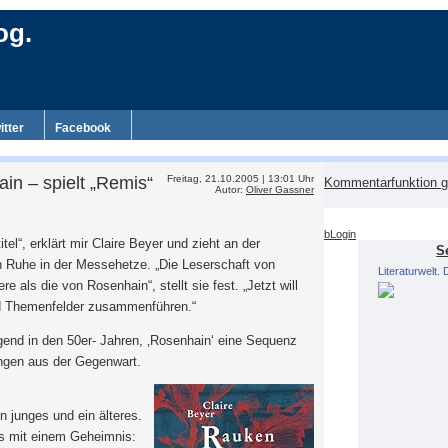
og.
itter
Facebook
in – spielt „Remis“
Freitag, 21.10.2005 | 13:01 Uhr
Kommentarfunktion g
Autor:
Oliver Gassner
bLogin
titel“, erklärt mir Claire Beyer und zieht an der
S
en Ruhe in der Messehetze. „Die Leserschaft von
Literaturwelt.
 als die von Rosenhain“, stellt sie fest. „Jetzt will
nd Themenfelder zusammenführen.“
end in den 50er- Jahren, ‚Rosenhain‘ eine Sequenz
ngen aus der Gegenwart.
n junges und ein älteres.
us mit einem Geheimnis: