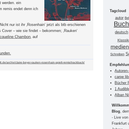
 werden. ein
m remis endet denn ich
Tagcloud
autor
Bel
Buc
Nicht nur ist ihr ‚Rosenhain‘ jetzt als btb erschienen
 Cover – wie sie findet – bekommen; ‚Rauken‘
deutsch
acqueline Chambon
‚ auf
Klassik
medie
funden.
S
Schreiben
elt.de/archiv/claire-beyer-rauken-rosenhain-spielt-remis/trackback/
Empfehlu
Autoren-
carpe li
Bücher P
1 Audibl
Alban Ni
Willkomme
Blog
, dem
- Live vo
Frankfurt