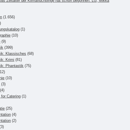
. Das Zeitalter der Klimaflüchtlinge hat schon begonnen. LG, Mikka
n
in
(1.656)
)
ungskatalog
(1)
raphie
(10)
e
(9)
tik
(399)
stik: Klassisches
(68)
tik: Krimi
(81)
tik: Phantastik
(75)
12)
nie
(10)
d
(3)
(4)
 for Catering
(1)
tie
(25)
tation
(4)
tation
(2)
(3)