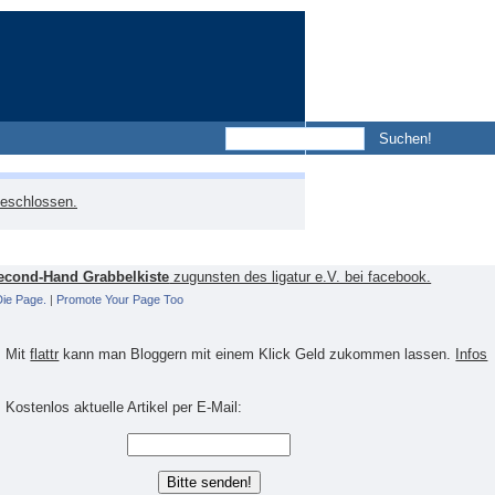
eschlossen.
econd-Hand Grabbelkiste
zugunsten des ligatur e.V. bei facebook.
 Die Page.
|
Promote Your Page Too
Mit
flattr
kann man Bloggern mit einem Klick Geld zukommen lassen.
Infos
Kostenlos aktuelle Artikel per E-Mail: