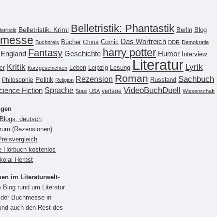
Belletristik: Phantastik
Belletristik: Krimi
Berlin
Blog
letristik
hmesse
Das Wortreich
Bücher
China
Comic
Buchpreis
DDR
Demokratie
harry potter
Fantasy
England
Geschichte
Humor
Interview
Literatur
Kritik
Lyrik
Leipzig
er
Leben
Lesung
Kurzgeschichten
Roman
n
Rezension
Sachbuch
Politik
Philosophie
Russland
Religion
Sprache
VideoBuchDuell
cience Fiction
verlage
Stasi
USA
Wissenschaft
ngen
Blogs, deutsch
brum (Rezensionen)
reisvergleich
e Hörbuch kostenlos
kolai Herbst
n im Literaturwelt-
 Blog rund um Literatur
n der Buchmesse in
 und auch den Rest des