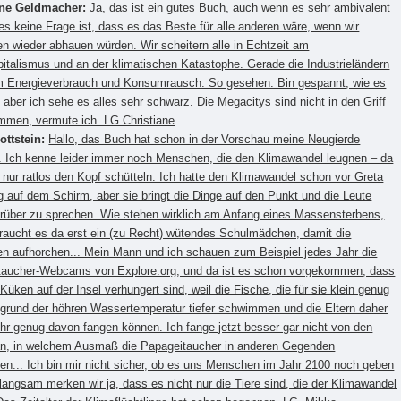
ane Geldmacher:
Ja, das ist ein gutes Buch, auch wenn es sehr ambivalent
l es keine Frage ist, dass es das Beste für alle anderen wäre, wenn wir
 wieder abhauen würden. Wir scheitern alle in Echtzeit am
italismus und an der klimatischen Katastophe. Gerade die Industrieländern
em Energieverbrauch und Konsumrausch. So gesehen. Bin gespannt, wie es
 aber ich sehe es alles sehr schwarz. Die Megacitys sind nicht in den Griff
mmen, vermute ich. LG Christiane
ottstein:
Hallo, das Buch hat schon in der Vorschau meine Neugierde
 Ich kenne leider immer noch Menschen, die den Klimawandel leugnen – da
 nur ratlos den Kopf schütteln. Ich hatte den Klimawandel schon vor Greta
 auf dem Schirm, aber sie bringt die Dinge auf den Punkt und die Leute
rüber zu sprechen. Wie stehen wirklich am Anfang eines Massensterbens,
aucht es da erst ein (zu Recht) wütendes Schulmädchen, damit die
 aufhorchen... Mein Mann und ich schauen zum Beispiel jedes Jahr die
taucher-Webcams von Explore.org, und da ist es schon vorgekommen, dass
e Küken auf der Insel verhungert sind, weil die Fische, die für sie klein genug
fgrund der höhren Wassertemperatur tiefer schwimmen und die Eltern daher
hr genug davon fangen können. Ich fange jetzt besser gar nicht von den
an, in welchem Ausmaß die Papageitaucher in anderen Gegenden
en... Ich bin mir nicht sicher, ob es uns Menschen im Jahr 2100 noch geben
 langsam merken wir ja, dass es nicht nur die Tiere sind, die der Klimawandel