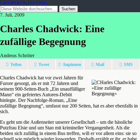
Literaturwelt. Das Blog.
7. Juli, 2009
Charles Chadwick: Eine
zufällige Begegnung
Andreas Schröter
Teilen
Tweet
Anpinnen
Mail
SMS
Charles Chadwick hat vor zwei Jahren für
Furore gesorgt, als er mit 72 Jahren und
seinem 900-Seiten-Buch „Ein unauffälliger
Mann“ ein gefeiertes Autoren-Debüt
hinlegte. Der Nachfolge-Roman, „Eine
zufällige Begegnung“, umfasst nur 200 Seiten, hat es aber ebenfalls in
sich.
Es geht um die Außenseiter unserer Gesellschaft – um die hässliche
Putzfrau Elsie und um Stan mit krimineller Vergangenheit. Als die
beiden sich zufällig in einem Bus treffen, will er vor allem eins: sie so
schnell wie möglich wieder loswerden. Deshalb erzählt er ihr, er habe