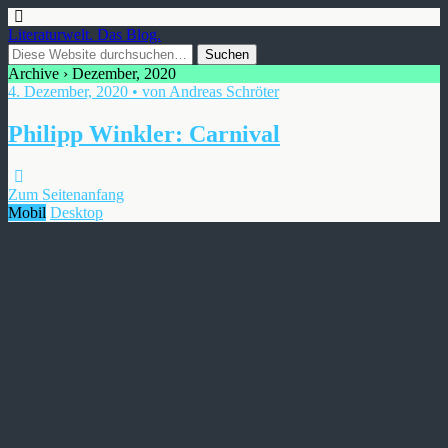
Literaturwelt. Das Blog.
Archive › Dezember, 2020
4. Dezember, 2020 • von Andreas Schröter
Philipp Winkler: Carnival
Zum Seitenanfang
Mobil
Desktop