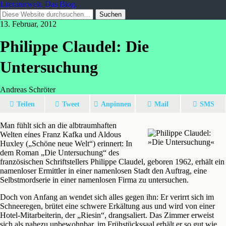
Literaturwelt. Das Blog.
13. Februar, 2012
Philippe Claudel: Die
Untersuchung
Andreas Schröter
Teilen
Tweet
Anpinnen
Mail
SMS
Man fühlt sich an die albtraumhaften
Welten eines Franz Kafka und Aldous
Huxley („Schöne neue Welt“) erinnert: In
dem Roman „Die Untersuchung“ des
französischen Schriftstellers Philippe Claudel, geboren 1962, erhält ein
namenloser Ermittler in einer namenlosen Stadt den Auftrag, eine
Selbstmordserie in einer namenlosen Firma zu untersuchen.
Doch von Anfang an wendet sich alles gegen ihn: Er verirrt sich im
Schneeregen, brütet eine schwere Erkältung aus und wird von einer
Hotel-Mitarbeiterin, der „Riesin“, drangsaliert. Das Zimmer erweist
sich als nahezu unbewohnbar, im Frühstückssaal erhält er so gut wie