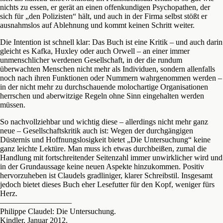
nichts zu essen, er gerät an einen offenkundigen Psychopathen, der
sich für „den Polizisten“ hält, und auch in der Firma selbst stößt er
ausnahmslos auf Ablehnung und kommt keinen Schritt weiter.
Die Intention ist schnell klar: Das Buch ist eine Kritik – und auch darin
gleicht es Kafka, Huxley oder auch Orwell – an einer immer
unmenschlicher werdenen Gesellschaft, in der die rundum
überwachten Menschen nicht mehr als Individuen, sondern allenfalls
noch nach ihren Funktionen oder Nummern wahrgenommen werden –
in der nicht mehr zu durchschauende molochartige Organisationen
herrschen und aberwitzige Regeln ohne Sinn eingehalten werden
müssen.
So nachvollziehbar und wichtig diese – allerdings nicht mehr ganz
neue – Gesellschaftskritik auch ist: Wegen der durchgängigen
Düsternis und Hoffnungslosigkeit bietet „Die Untersuchung“ keine
ganz leichte Lektüre. Man muss ich etwas durchbeißen, zumal die
Handlung mit fortschreitender Seitenzahl immer unwirklicher wird und
in der Grundaussage keine neuen Aspekte hinzukommen. Positiv
hervorzuheben ist Claudels gradliniger, klarer Schreibstil. Insgesamt
jedoch bietet dieses Buch eher Lesefutter für den Kopf, weniger fürs
Herz.
—————————
Philippe Claudel: Die Untersuchung.
Kindler, Januar 2012.