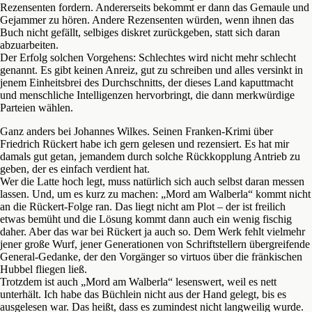
Rezensenten fordern. Andererseits bekommt er dann das Gemaule und
Gejammer zu hören. Andere Rezensenten würden, wenn ihnen das
Buch nicht gefällt, selbiges diskret zurückgeben, statt sich daran
abzuarbeiten.
Der Erfolg solchen Vorgehens: Schlechtes wird nicht mehr schlecht
genannt. Es gibt keinen Anreiz, gut zu schreiben und alles versinkt in
jenem Einheitsbrei des Durchschnitts, der dieses Land kaputtmacht
und menschliche Intelligenzen hervorbringt, die dann merkwürdige
Parteien wählen.
Ganz anders bei Johannes Wilkes. Seinen Franken-Krimi über
Friedrich Rückert habe ich gern gelesen und rezensiert. Es hat mir
damals gut getan, jemandem durch solche Rückkopplung Antrieb zu
geben, der es einfach verdient hat.
Wer die Latte hoch legt, muss natürlich sich auch selbst daran messen
lassen. Und, um es kurz zu machen: „Mord am Walberla“ kommt nicht
an die Rückert-Folge ran. Das liegt nicht am Plot – der ist freilich
etwas bemüht und die Lösung kommt dann auch ein wenig fischig
daher. Aber das war bei Rückert ja auch so. Dem Werk fehlt vielmehr
jener große Wurf, jener Generationen von Schriftstellern übergreifende
General-Gedanke, der den Vorgänger so virtuos über die fränkischen
Hubbel fliegen ließ.
Trotzdem ist auch „Mord am Walberla“ lesenswert, weil es nett
unterhält. Ich habe das Büchlein nicht aus der Hand gelegt, bis es
ausgelesen war. Das heißt, dass es zumindest nicht langweilig wurde.