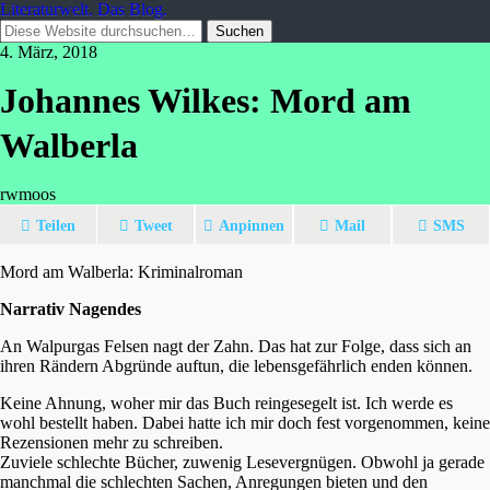
Literaturwelt. Das Blog.
4. März, 2018
Johannes Wilkes: Mord am
Walberla
rwmoos
Teilen
Tweet
Anpinnen
Mail
SMS
Mord am Walberla: Kriminalroman
Narrativ Nagendes
An Walpurgas Felsen nagt der Zahn. Das hat zur Folge, dass sich an
ihren Rändern Abgründe auftun, die lebensgefährlich enden können.
Keine Ahnung, woher mir das Buch reingesegelt ist. Ich werde es
wohl bestellt haben. Dabei hatte ich mir doch fest vorgenommen, keine
Rezensionen mehr zu schreiben.
Zuviele schlechte Bücher, zuwenig Lesevergnügen. Obwohl ja gerade
manchmal die schlechten Sachen, Anregungen bieten und den