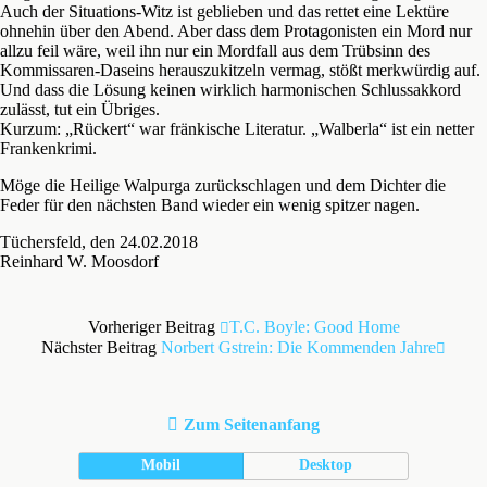
Auch der Situations-Witz ist geblieben und das rettet eine Lektüre
ohnehin über den Abend. Aber dass dem Protagonisten ein Mord nur
allzu feil wäre, weil ihn nur ein Mordfall aus dem Trübsinn des
Kommissaren-Daseins herauszukitzeln vermag, stößt merkwürdig auf.
Und dass die Lösung keinen wirklich harmonischen Schlussakkord
zulässt, tut ein Übriges.
Kurzum: „Rückert“ war fränkische Literatur. „Walberla“ ist ein netter
Frankenkrimi.
Möge die Heilige Walpurga zurückschlagen und dem Dichter die
Feder für den nächsten Band wieder ein wenig spitzer nagen.
Tüchersfeld, den 24.02.2018
Reinhard W. Moosdorf
Vorheriger Beitrag
T.C. Boyle: Good Home
Nächster Beitrag
Norbert Gstrein: Die Kommenden Jahre
Zum Seitenanfang
Mobil
Desktop