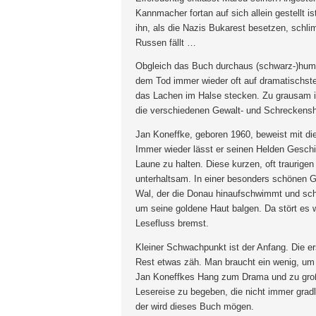
Kannmacher fortan auf sich allein gestellt is
ihn, als die Nazis Bukarest besetzen, schli
Russen fällt …
Obgleich das Buch durchaus (schwarz-)humor
dem Tod immer wieder oft auf dramatischste
das Lachen im Halse stecken. Zu grausam i
die verschiedenen Gewalt- und Schreckensh
Jan Koneffke, geboren 1960, beweist mit di
Immer wieder lässt er seinen Helden Geschi
Laune zu halten. Diese kurzen, oft traurige
unterhaltsam. In einer besonders schönen G
Wal, der die Donau hinaufschwimmt und sch
um seine goldene Haut balgen. Da stört es 
Lesefluss bremst.
Kleiner Schwachpunkt ist der Anfang. Die e
Rest etwas zäh. Man braucht ein wenig, um
Jan Koneffkes Hang zum Drama und zu großen
Lesereise zu begeben, die nicht immer gradl
der wird dieses Buch mögen.