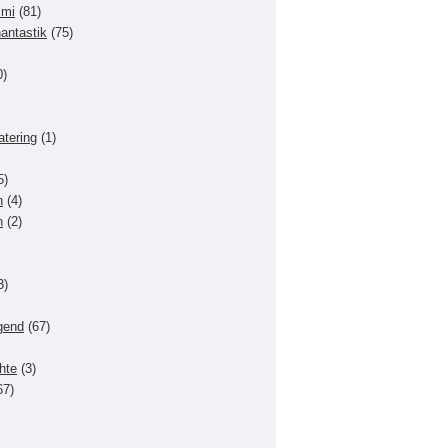
imi
(81)
hantastik
(75)
0)
atering
(1)
5)
n
(4)
n
(2)
3)
gend
(67)
hte
(3)
67)