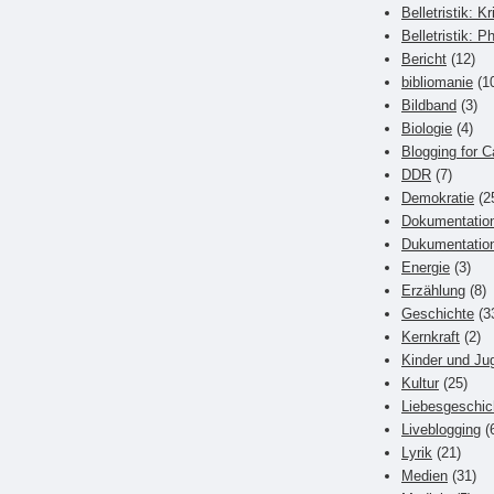
Belletristik: Kr
Belletristik: P
Bericht
(12)
bibliomanie
(1
Bildband
(3)
Biologie
(4)
Blogging for C
DDR
(7)
Demokratie
(2
Dokumentatio
Dukumentatio
Energie
(3)
Erzählung
(8)
Geschichte
(3
Kernkraft
(2)
Kinder und Ju
Kultur
(25)
Liebesgeschic
Liveblogging
(
Lyrik
(21)
Medien
(31)