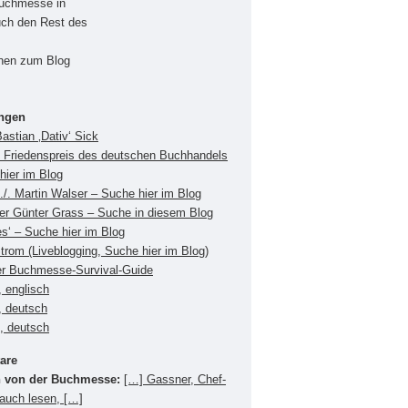
Buchmesse in
uch den Rest des
onen zum Blog
ungen
Bastian ‚Dativ‘ Sick
Friedenspreis des deutschen Buchhandels
hier im Blog
./. Martin Walser – Suche hier im Blog
ger Günter Grass – Suche in diesem Blog
es‘ – Suche hier im Blog
Strom (Liveblogging, Suche hier im Blog)
er Buchmesse-Survival-Guide
 englisch
, deutsch
s, deutsch
are
 von der Buchmesse:
[…] Gassner, Chef-
 auch lesen, […]