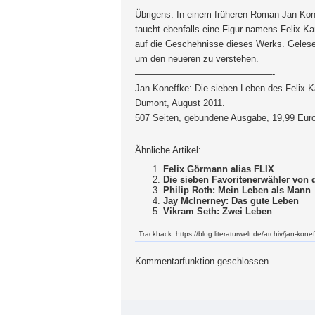
Übrigens: In einem früheren Roman Jan Kone
taucht ebenfalls eine Figur namens Felix K
auf die Geschehnisse dieses Werks. Geles
um den neueren zu verstehen.
———————————————-
Jan Koneffke: Die sieben Leben des Felix 
Dumont, August 2011.
507 Seiten, gebundene Ausgabe, 19,99 Euro
Ähnliche Artikel:
Felix Görmann alias FLIX
Die sieben Favoritenerwähler von d
Philip Roth: Mein Leben als Mann
Jay McInerney: Das gute Leben
Vikram Seth: Zwei Leben
Trackback: https://blog.literaturwelt.de/archiv/jan-kon
Kommentarfunktion geschlossen.