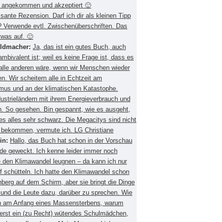
 angekommen und akzeptiert 🙂
ssante Rezension. Darf ich dir als kleinen Tipp
 Verwende evtl. Zwischenüberschriften. Das
twas auf. 🙂
eldmacher:
Ja, das ist ein gutes Buch, auch
mbivalent ist; weil es keine Frage ist, dass es
 alle anderen wäre, wenn wir Menschen wieder
. Wir scheitern alle in Echtzeit am
smus und an der klimatischen Katastophe.
ustrieländern mit ihrem Energieverbrauch und
 So gesehen. Bin gespannt, wie es ausgeht,
es alles sehr schwarz. Die Megacitys sind nicht
zu bekommen, vermute ich. LG Christiane
in:
Hallo, das Buch hat schon in der Vorschau
de geweckt. Ich kenne leider immer noch
 den Klimawandel leugnen – da kann ich nur
f schütteln. Ich hatte den Klimawandel schon
berg auf dem Schirm, aber sie bringt die Dinge
 und die Leute dazu, darüber zu sprechen. Wie
ch am Anfang eines Massensterbens, warum
 erst ein (zu Recht) wütendes Schulmädchen,