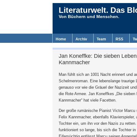
Literaturwelt. Das Bl
Von Büchern und Menschen.
Home
Archiv
Team
RSS
Tw
Jan Koneffke: Die sieben Leben
Kannmacher
Man fühlt sich an 1001 Nacht erinnert und 
Schelmenroman. Eine lebenslange traurige
genauso vor wie die Gräuel der Nazizeit und
die Rote Armee. Jan Koneffkes „Die sieben 
Kannmacher“ hat viele Facetten.
Der große rumänische Pianist Victor Marcu 
Felix Kannmacher, ebenfalls Klavierspieler, 
Tochter ein, um ihn vor den Nazis zu rette
funktioniert so lange, bis sich die Tochter in 
Eifersüchtig entlässt Marcu seinen Angestel