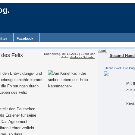
og.
itter
Facebook
bLogin
 des Felix
Donnerstag, 08.12.2011 | 22:00 Uhr
Second-Hand 
Autor:
Andreas Schröter
Literaturwelt. Die Pag
an den Entwicklungs- und
 Liebesgeschichte kommt
Mit
f
 die Folterungen durch
zuko
Leben des Felix
Koste
stellt den Deutschen
als Erzieher für seine
n. Das Agreement
ihren Lehrer verliebt.
lten, so dass