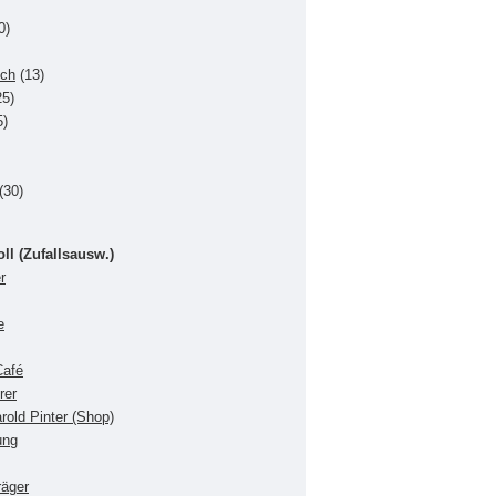
0)
uch
(13)
5)
5)
(30)
oll (Zufallsausw.)
r
e
Café
rer
rold Pinter (Shop)
ung
räger