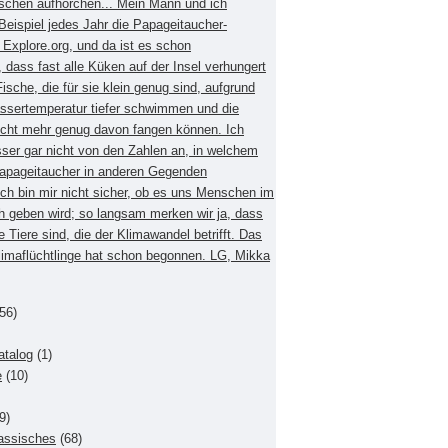
schen aufhorchen... Mein Mann und ich
eispiel jedes Jahr die Papageitaucher-
xplore.org, und da ist es schon
dass fast alle Küken auf der Insel verhungert
Fische, die für sie klein genug sind, aufgrund
ssertemperatur tiefer schwimmen und die
nicht mehr genug davon fangen können. Ich
sser gar nicht von den Zahlen an, in welchem
apageitaucher in anderen Gegenden
Ich bin mir nicht sicher, ob es uns Menschen im
h geben wird; so langsam merken wir ja, dass
e Tiere sind, die der Klimawandel betrifft. Das
Klimaflüchtlinge hat schon begonnen. LG, Mikka
56)
atalog
(1)
e
(10)
9)
lassisches
(68)