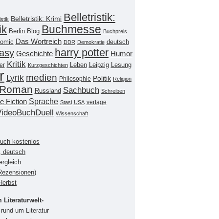
Belletristik:
Belletristik: Krimi
istik
Buchmesse
ik
Berlin
Blog
Buchpreis
Das Wortreich
omic
deutsch
DDR
Demokratie
harry potter
asy
Geschichte
Humor
Kritik
Leipzig
er
Leben
Lesung
Kurzgeschichten
r
medien
Lyrik
Politik
Philosophie
Religion
Roman
Sachbuch
Russland
Schreiben
Sprache
e Fiction
verlage
Stasi
USA
VideoBuchDuell
Wissenschaft
buch kostenlos
, deutsch
ergleich
(Rezensionen)
Herbst
Literaturwelt-
rund um Literatur