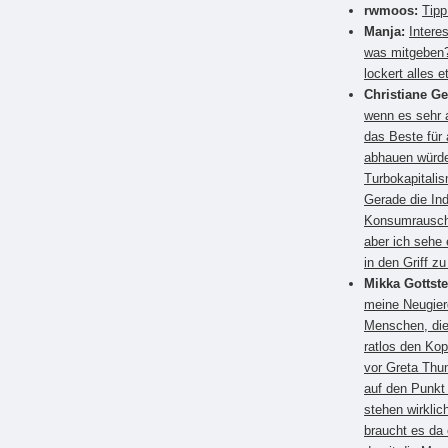
rwmoos:
Tipp
Manja:
Intere
was mitgeben?
lockert alles e
Christiane G
wenn es sehr a
das Beste für
abhauen würden
Turbokapitali
Gerade die Ind
Konsumrausch.
aber ich sehe 
in den Griff 
Mikka Gottste
meine Neugier
Menschen, die
ratlos den Kop
vor Greta Thun
auf den Punkt
stehen wirkli
braucht es da