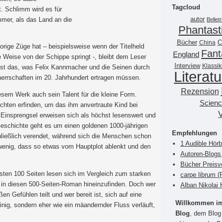
Tagcloud
t. Schlimm wird es für
autor
mmer, als das Land an die
Belletr
Phantast
Bücher
China
C
ige Züge hat – beispielsweise wenn der Titelheld
Fant
England
 Weise von der Schippe springt -, bleibt dem Leser
Interview
Klassik
st das, was Felix Kannmacher und die Seinen durch
Literatu
errschaften im 20. Jahrhundert ertragen müssen.
Rezension
esem Werk auch sein Talent für die kleine Form.
Scienc
chten erfinden, um das ihm anvertraute Kind bei
n Einsprengsel erweisen sich als höchst lesenswert und
eschichte geht es um einen goldenen 1000-jährigen
Empfehlungen
ließlich verendet, während sich die Menschen schon
1 Audible Hör
wenig, dass so etwas vom Hauptplot ablenkt und den
Autoren-Blogs
Bücher Preisv
rsten 100 Seiten lesen sich im Vergleich zum starken
carpe librum 
 in diesen 500-Seiten-Roman hineinzufinden. Doch wer
Alban Nikolai 
 Gefühlen teilt und wer bereit ist, sich auf eine
Willkommen im 
inig, sondern eher wie ein mäandernder Fluss verläuft,
Blog
, dem Blog 