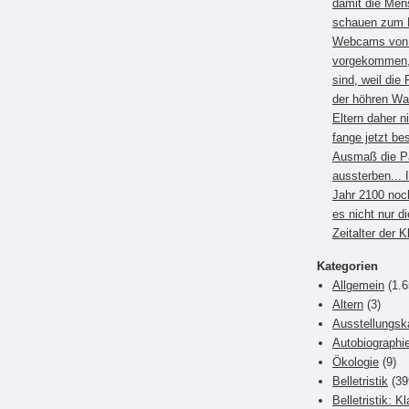
damit die Men
schauen zum B
Webcams von E
vorgekommen, 
sind, weil die 
der höhren Wa
Eltern daher 
fange jetzt be
Ausmaß die P
aussterben... 
Jahr 2100 noc
es nicht nur di
Zeitalter der 
Kategorien
Allgemein
(1.6
Altern
(3)
Ausstellungsk
Autobiographi
Ökologie
(9)
Belletristik
(39
Belletristik: K