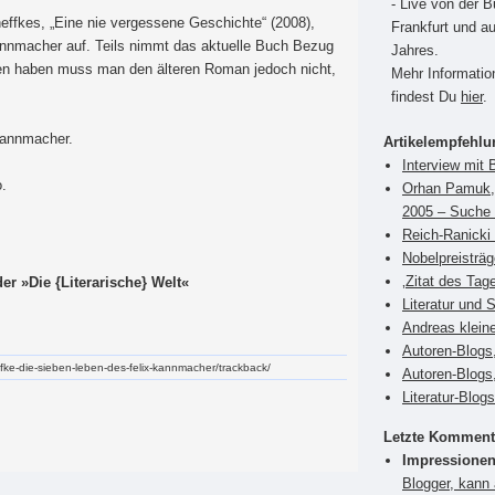
- Live von der 
ffkes, „Eine nie vergessene Geschichte“ (2008),
Frankfurt und a
annmacher auf. Teils nimmt das aktuelle Buch Bezug
Jahres.
en haben muss man den älteren Roman jedoch nicht,
Mehr Informati
findest Du
hier
.
Kannmacher.
Artikelempfehl
Interview mit 
.
Orhan Pamuk, 
2005 – Suche 
Reich-Ranicki 
Nobelpreisträ
‚Zitat des Tag
er »Die {Literarische} Welt«
Literatur und 
Andreas klein
Autoren-Blogs,
effke-die-sieben-leben-des-felix-kannmacher/trackback/
Autoren-Blogs
Literatur-Blog
Letzte Komment
Impressionen
Blogger, kann