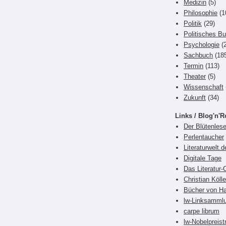
Medizin
(5)
Philosophie
(1
Politik
(29)
Politisches B
Psychologie
(2
Sachbuch
(18
Termin
(113)
Theater
(5)
Wissenschaft
Zukunft
(34)
Links / Blog'n'R
Der Blütenlese
Perlentaucher
Literaturwelt.d
Digitale Tage
Das Literatur-
Christian Kölle
Bücher von Ha
lw-Linksamml
carpe librum
lw-Nobelpreist