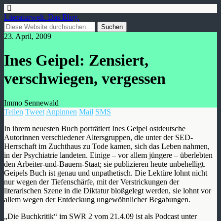
Literaturwelt. Das Blog.
23. April, 2009
Ines Geipel: Zensiert,
verschwiegen, vergessen
Immo Sennewald
Teilen
Tweet
Anpinnen
Mail
SMS
In ihrem neuesten Buch porträtiert Ines Geipel ostdeutsche
Autorinnen verschiedener Altersgruppen, die unter der SED-
Herrschaft im Zuchthaus zu Tode kamen, sich das Leben nahmen,
in der Psychiatrie landeten. Einige – vor allem jüngere – überlebten
den Arbeiter-und-Bauern-Staat; sie publizieren heute unbehelligt.
Geipels Buch ist genau und unpathetisch. Die Lektüre lohnt nicht
nur wegen der Tiefenschärfe, mit der Verstrickungen der
literarischen Szene in die Diktatur bloßgelegt werden, sie lohnt vor
allem wegen der Entdeckung ungewöhnlicher Begabungen.
„Die Buchkritik“ im SWR 2 vom 21.4.09 ist als Podcast unter