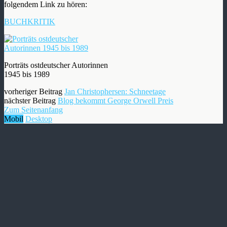
folgendem Link zu hören:
BUCHKRITIK
Porträts ostdeutscher Autorinnen
1945 bis 1989
vorheriger Beitrag
Jan Christophersen: Schneetage
nächster Beitrag
Blog bekommt George Orwell Preis
Zum Seitenanfang
Mobil
Desktop